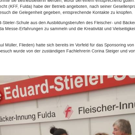
önnte sie Betriebsleiterin werden, wofür bei einem entsprechend guten
ht (KFF, Fulda) habe der Betrieb angeboten, nach seiner Gesellenprü
esuch die Gelegenheit gegeben, entsprechende Kontakte zu knüpfen.
d-Stieler-Schule aus den Ausbildungsberufen des Fleischer- und Bäcke
 Messe-Erfahrungen zu sammeln und die Kreativität und Vielseitigkeit 
 Müller, Flieden) hatte sich bereits im Vorfeld für das Sponsoring von 
esuch wurde von der zuständigen Fachlehrerin Corina Steiger und von