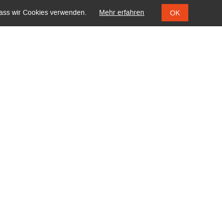
 dass wir Cookies verwenden.
Mehr erfahren
OK
ATE
DOWNLOADS
KONTAKT
DUARD-STIELER-SCHULE
rüder-Grimm-Straße 5
6037 Fulda
el 0661 6006 527000
oststelle[at]eduard-
tieler.fulda.schulverwaltung.hessen.de