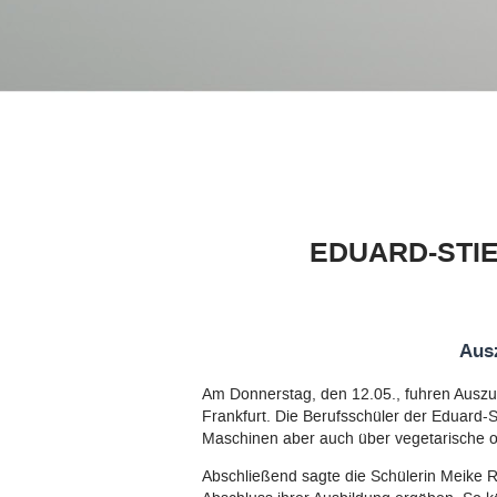
Qualitätsleitbild
Qualitätsmanagement
EFRE Förderung
Digitale Bildung
EDUARD-STI
Arbeitsgemeinschaften (AGs)
Selbstständige berufliche Schule
Ausz
Namensgeber
Am Donnerstag, den 12.05., fuhren Auszub
Frankfurt. Die Berufsschüler der Eduard-
Kooperationen
Maschinen aber auch über vegetarische o
Links
Abschließend sagte die Schülerin Meike Röh