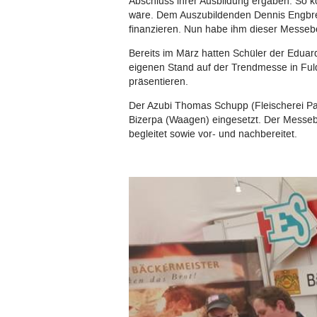
Abschluss ihrer Ausbildung ergäben. So k
wäre. Dem Auszubildenden Dennis Engbrec
finanzieren. Nun habe ihm dieser Messeb
Bereits im März hatten Schüler der Eduar
eigenen Stand auf der Trendmesse in Fulda
präsentieren.
Der Azubi Thomas Schupp (Fleischerei Paul
Bizerpa (Waagen) eingesetzt. Der Messeb
begleitet sowie vor- und nachbereitet.