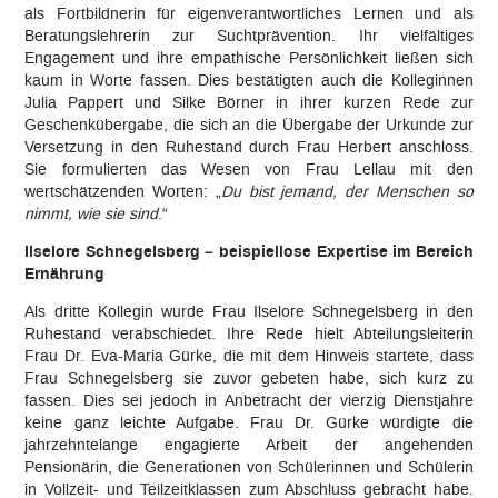
als Fortbildnerin für eigenverantwortliches Lernen und als
Beratungslehrerin zur Suchtprävention. Ihr vielfältiges
Engagement und ihre empathische Persönlichkeit ließen sich
kaum in Worte fassen. Dies bestätigten auch die Kolleginnen
Julia Pappert und Silke Börner in ihrer kurzen Rede zur
Geschenkübergabe, die sich an die Übergabe der Urkunde zur
Versetzung in den Ruhestand durch Frau Herbert anschloss.
Sie formulierten das Wesen von Frau Lellau mit den
wertschätzenden Worten: „
Du bist jemand, der Menschen so
nimmt, wie sie sind
.“
Ilselore Schnegelsberg – beispiellose Expertise im Bereich
Ernährung
Als dritte Kollegin wurde Frau Ilselore Schnegelsberg in den
Ruhestand verabschiedet. Ihre Rede hielt Abteilungsleiterin
Frau Dr. Eva-Maria Gürke, die mit dem Hinweis startete, dass
Frau Schnegelsberg sie zuvor gebeten habe, sich kurz zu
fassen. Dies sei jedoch in Anbetracht der vierzig Dienstjahre
keine ganz leichte Aufgabe. Frau Dr. Gürke würdigte die
jahrzehntelange engagierte Arbeit der angehenden
Pensionärin, die Generationen von Schülerinnen und Schülerin
in Vollzeit- und Teilzeitklassen zum Abschluss gebracht habe.