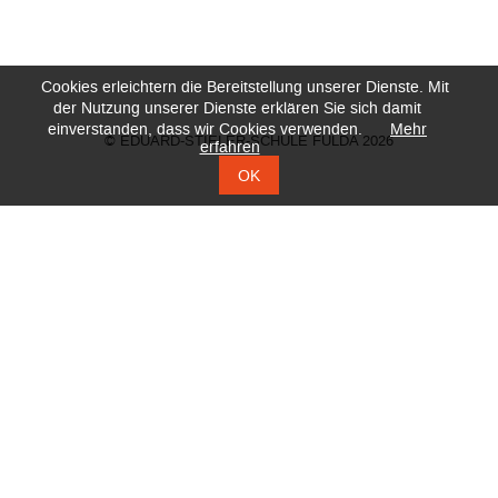
Cookies erleichtern die Bereitstellung unserer Dienste. Mit
der Nutzung unserer Dienste erklären Sie sich damit
einverstanden, dass wir Cookies verwenden.
Mehr
© EDUARD-STIELER-SCHULE FULDA 2026
erfahren
OK
KONTAKT
DATENSCHUTZ
IMPRESSUM
ZERTIFIKATE
DOWNLOADS
VOLLZEIT-SCHULFORMEN
Navigation
Hotelfachschule Fachschule FB Wirtschaft