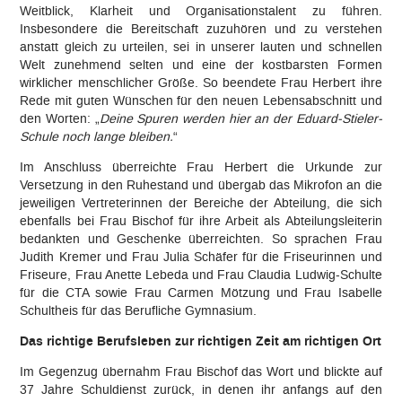
Weitblick, Klarheit und Organisationstalent zu führen.
Insbesondere die Bereitschaft zuzuhören und zu verstehen
anstatt gleich zu urteilen, sei in unserer lauten und schnellen
Welt zunehmend selten und eine der kostbarsten Formen
wirklicher menschlicher Größe. So beendete Frau Herbert ihre
Rede mit guten Wünschen für den neuen Lebensabschnitt und
den Worten: „
Deine Spuren werden hier an der Eduard-Stieler-
Schule noch lange bleiben.
“
Im Anschluss überreichte Frau Herbert die Urkunde zur
Versetzung in den Ruhestand und übergab das Mikrofon an die
jeweiligen Vertreterinnen der Bereiche der Abteilung, die sich
ebenfalls bei Frau Bischof für ihre Arbeit als Abteilungsleiterin
bedankten und Geschenke überreichten. So sprachen Frau
Judith Kremer und Frau Julia Schäfer für die Friseurinnen und
Friseure, Frau Anette Lebeda und Frau Claudia Ludwig-Schulte
für die CTA sowie Frau Carmen Mötzung und Frau Isabelle
Schultheis für das Berufliche Gymnasium.
Das richtige Berufsleben zur richtigen Zeit am richtigen Ort
Im Gegenzug übernahm Frau Bischof das Wort und blickte auf
37 Jahre Schuldienst zurück, in denen ihr anfangs auf den