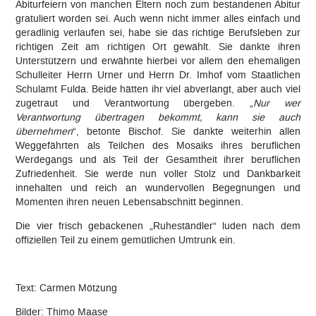
Abiturfeiern von manchen Eltern noch zum bestandenen Abitur
gratuliert worden sei. Auch wenn nicht immer alles einfach und
geradlinig verlaufen sei, habe sie das richtige Berufsleben zur
richtigen Zeit am richtigen Ort gewählt. Sie dankte ihren
Unterstützern und erwähnte hierbei vor allem den ehemaligen
Schulleiter Herrn Urner und Herrn Dr. Imhof vom Staatlichen
Schulamt Fulda. Beide hätten ihr viel abverlangt, aber auch viel
zugetraut und Verantwortung übergeben. „
Nur wer
Verantwortung übertragen bekommt, kann sie auch
übernehmen
“, betonte Bischof. Sie dankte weiterhin allen
Weggefährten als Teilchen des Mosaiks ihres beruflichen
Werdegangs und als Teil der Gesamtheit ihrer beruflichen
Zufriedenheit. Sie werde nun voller Stolz und Dankbarkeit
innehalten und reich an wundervollen Begegnungen und
Momenten ihren neuen Lebensabschnitt beginnen.
Die vier frisch gebackenen „Ruheständler“ luden nach dem
offiziellen Teil zu einem gemütlichen Umtrunk ein.
Text: Carmen Mötzung
Bilder: Thimo Maase