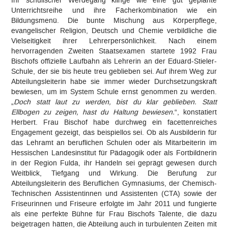
Ihr schulischer Werdegang klinge wie eine gut geplante
Unterrichtsreihe und ihre Fächerkombination wie ein
Bildungsmenü. Die bunte Mischung aus Körperpflege,
evangelischer Religion, Deutsch und Chemie verbildliche die
Vielseitigkeit ihrer Lehrerpersönlichkeit. Nach einem
hervorragenden Zweiten Staatsexamen startete 1992 Frau
Bischofs offizielle Laufbahn als Lehrerin an der Eduard-Stieler-
Schule, der sie bis heute treu geblieben sei. Auf ihrem Weg zur
Abteilungsleiterin habe sie immer wieder Durchsetzungskraft
bewiesen, um im System Schule ernst genommen zu werden.
„
Doch statt laut zu werden, bist du klar geblieben. Statt
Ellbogen zu zeigen, hast du Haltung bewiesen.
“, konstatiert
Herbert. Frau Bischof habe durchweg ein facettenreiches
Engagement gezeigt, das beispiellos sei. Ob als Ausbilderin für
das Lehramt an beruflichen Schulen oder als Mitarbeiterin im
Hessischen Landesinstitut für Pädagogik oder als Fortbildnerin
in der Region Fulda, ihr Handeln sei geprägt gewesen durch
Weitblick, Tiefgang und Wirkung. Die Berufung zur
Abteilungsleiterin des Beruflichen Gymnasiums, der Chemisch-
Technischen Assistentinnen und Assistenten (CTA) sowie der
Friseurinnen und Friseure erfolgte im Jahr 2011 und fungierte
als eine perfekte Bühne für Frau Bischofs Talente, die dazu
beigetragen hätten, die Abteilung auch in turbulenten Zeiten mit