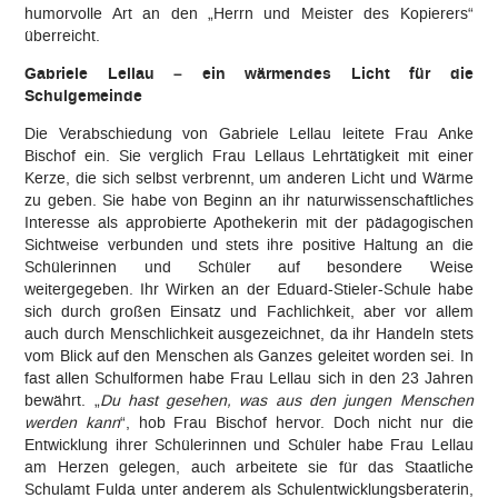
humorvolle Art an den „Herrn und Meister des Kopierers“
überreicht.
Gabriele Lellau – ein wärmendes Licht für die
Schulgemeinde
Die Verabschiedung von Gabriele Lellau leitete Frau Anke
Bischof ein. Sie verglich Frau Lellaus Lehrtätigkeit mit einer
Kerze, die sich selbst verbrennt, um anderen Licht und Wärme
zu geben. Sie habe von Beginn an ihr naturwissenschaftliches
Interesse als approbierte Apothekerin mit der pädagogischen
Sichtweise verbunden und stets ihre positive Haltung an die
Schülerinnen und Schüler auf besondere Weise
weitergegeben. Ihr Wirken an der Eduard-Stieler-Schule habe
sich durch großen Einsatz und Fachlichkeit, aber vor allem
auch durch Menschlichkeit ausgezeichnet, da ihr Handeln stets
vom Blick auf den Menschen als Ganzes geleitet worden sei. In
fast allen Schulformen habe Frau Lellau sich in den 23 Jahren
bewährt. „
Du hast gesehen, was aus den jungen Menschen
werden kann
“, hob Frau Bischof hervor. Doch nicht nur die
Entwicklung ihrer Schülerinnen und Schüler habe Frau Lellau
am Herzen gelegen, auch arbeitete sie für das Staatliche
Schulamt Fulda unter anderem als Schulentwicklungsberaterin,