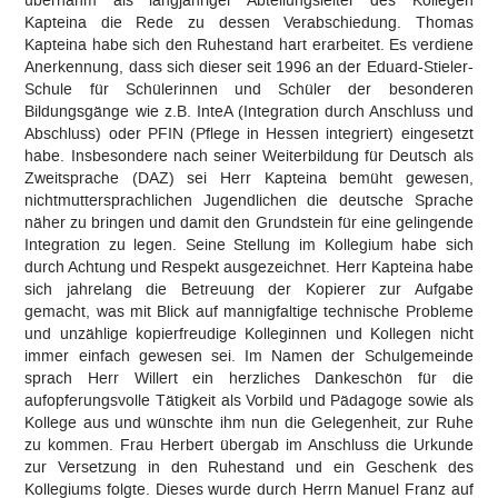
übernahm als langjähriger Abteilungsleiter des Kollegen
Kapteina die Rede zu dessen Verabschiedung. Thomas
Kapteina habe sich den Ruhestand hart erarbeitet. Es verdiene
Anerkennung, dass sich dieser seit 1996 an der Eduard-Stieler-
Schule für Schülerinnen und Schüler der besonderen
Bildungsgänge wie z.B. InteA (Integration durch Anschluss und
Abschluss) oder PFIN (Pflege in Hessen integriert) eingesetzt
habe. Insbesondere nach seiner Weiterbildung für Deutsch als
Zweitsprache (DAZ) sei Herr Kapteina bemüht gewesen,
nichtmuttersprachlichen Jugendlichen die deutsche Sprache
näher zu bringen und damit den Grundstein für eine gelingende
Integration zu legen. Seine Stellung im Kollegium habe sich
durch Achtung und Respekt ausgezeichnet. Herr Kapteina habe
sich jahrelang die Betreuung der Kopierer zur Aufgabe
gemacht, was mit Blick auf mannigfaltige technische Probleme
und unzählige kopierfreudige Kolleginnen und Kollegen nicht
immer einfach gewesen sei. Im Namen der Schulgemeinde
sprach Herr Willert ein herzliches Dankeschön für die
aufopferungsvolle Tätigkeit als Vorbild und Pädagoge sowie als
Kollege aus und wünschte ihm nun die Gelegenheit, zur Ruhe
zu kommen. Frau Herbert übergab im Anschluss die Urkunde
zur Versetzung in den Ruhestand und ein Geschenk des
Kollegiums folgte. Dieses wurde durch Herrn Manuel Franz auf