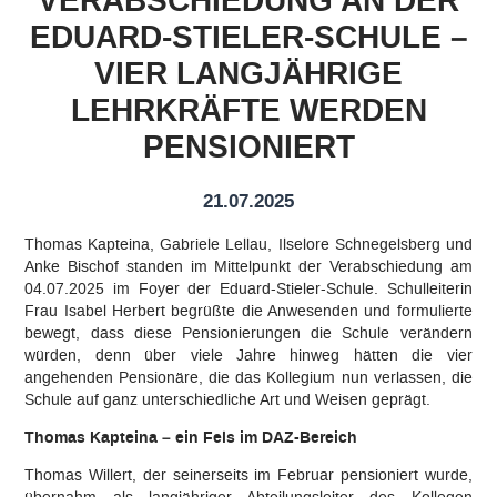
VERABSCHIEDUNG AN DER
EDUARD-STIELER-SCHULE –
Qualitätsleitbild
VIER LANGJÄHRIGE
Qualitätsmanagement
LEHRKRÄFTE WERDEN
PENSIONIERT
EFRE Förderung
Digitale Bildung
21.07.2025
Thomas Kapteina, Gabriele Lellau, Ilselore Schnegelsberg und
Arbeitsgemeinschaften (AGs)
Anke Bischof standen im Mittelpunkt der Verabschiedung am
04.07.2025 im Foyer der Eduard-Stieler-Schule. Schulleiterin
Selbstständige berufliche Schule
Frau Isabel Herbert begrüßte die Anwesenden und formulierte
bewegt, dass diese Pensionierungen die Schule verändern
würden, denn über viele Jahre hinweg hätten die vier
Namensgeber
angehenden Pensionäre, die das Kollegium nun verlassen, die
Schule auf ganz unterschiedliche Art und Weisen geprägt.
Kooperationen
Thomas Kapteina – ein Fels im DAZ-Bereich
Links
Thomas Willert, der seinerseits im Februar pensioniert wurde,