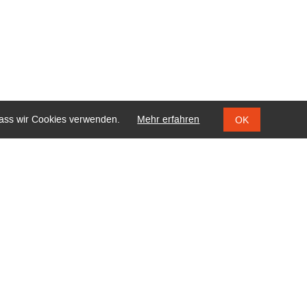
 dass wir Cookies verwenden.
Mehr erfahren
OK
ATE
DOWNLOADS
KONTAKT
DUARD-STIELER-SCHULE
rüder-Grimm-Straße 5
6037 Fulda
el 0661 6006 527000