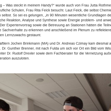
g – Was steckt in meinem Handy?“ wurde auch von Frau Jutta Rothmeier
ufliche Schulen, Frau Rita Feick besucht. Laut Feick, die selbst Chemie
n selbst. So sei es gelungen, „in 90 Minuten wesentliche Grundlagen d
sche Reaktion, Analyse und Synthese sowie Energie problem- und anwe
 Der Expertenvortrag sowie die Betreuung an Stationen hätten die Teil
e Sachverhalte zu erkennen und anschließend im Plenum zu reflektier
den Lernzuwachs gestaunt.
ftlern Jochen Brinkmann (MA) und Dr. Andreas Czimay kam diesmal au
. Dr. Gunther Brenner, mit nach Fulda um sich vor Ort ein Bild vom W
eiter Dr. Rudolf Drexler sowie dem Fachberater für die Vernetzung auß
eration auszuloten.