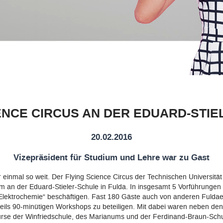
ENCE CIRCUS AN DER EDUARD-STI
20.02.2016
Vizepräsident für Studium und Lehre war zu Gast
inmal so weit. Der Flying Science Circus der Technischen Universität 
an der Eduard-Stieler-Schule in Fulda. In insgesamt 5 Vorführungen 
Elektrochemie“ beschäftigen. Fast 180 Gäste auch von anderen Fulda
weils 90-minütigen Workshops zu beteiligen. Mit dabei waren neben d
urse der Winfriedschule, des Marianums und der Ferdinand-Braun-Schu