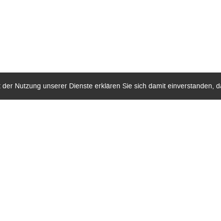
Mit der Nutzung unserer Dienste erklären Sie sich damit einverstanden,
TENSCHUTZ
IMPRESSUM
ZERTIFIK
BERUFSSCHULE
Navigation
CTA Ausbildung Schwerpunkt Chemietechnik
E
überspringen
Agrarberufe
B
3
Friseur/in
Gastronomieberufe
T