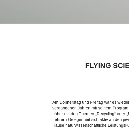
Qualitätsleitbild
Qualitätsmanagement
EFRE Förderung
Digitale Bildung
FLYING SCI
Arbeitsgemeinschaften (AGs)
Selbstständige berufliche Schule
Namensgeber
Am Donnerstag und Freitag war es wieder e
vergangenen Jahren mit seinem Programm 
Kooperationen
näher mit den Themen „Recycling“ oder „
Lehrern Gelegenheit sich aktiv an den je
Links
Hause naturwissenschaftliche Leistungsk