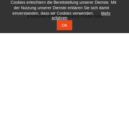
Cookies erleichtern die Bereitstellung unserer Dienste. Mit
der Nutzung unserer Dienste erklären Sie sich damit
einverstanden, dass wir Cookies verwenden.
Mehr
© EDUARD-STIELER-SCHULE FULDA 2026
erfahren
OK
KONTAKT
DATENSCHUTZ
IMPRESSUM
ZERTIFIKATE
DOWNLOADS
VOLLZEIT-SCHULFORMEN
Navigation
Hotelfachschule Fachschule FB Wirtschaft
überspringen
CTA - Höhere Berufsfachschule Schwerpunkt Chemietechnik
Berufliches Gymnasium
1-jährige Fachoberschule