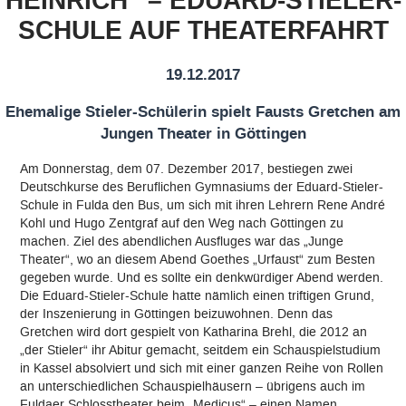
HEINRICH“ – EDUARD-STIELER-
SCHULE AUF THEATERFAHRT
Qualitätsleitbild
Qualitätsmanagement
19.12.2017
Ehemalige Stieler-Schülerin spielt Fausts Gretchen am
EFRE Förderung
Jungen Theater in Göttingen
Digitale Bildung
Am Donnerstag, dem 07. Dezember 2017, bestiegen zwei
Deutschkurse des Beruflichen Gymnasiums der Eduard-Stieler-
Schule in Fulda den Bus, um sich mit ihren Lehrern Rene André
Arbeitsgemeinschaften (AGs)
Kohl und Hugo Zentgraf auf den Weg nach Göttingen zu
machen. Ziel des abendlichen Ausfluges war das „Junge
Selbstständige berufliche Schule
Theater“, wo an diesem Abend Goethes „Urfaust“ zum Besten
gegeben wurde. Und es sollte ein denkwürdiger Abend werden.
Die Eduard-Stieler-Schule hatte nämlich einen triftigen Grund,
Namensgeber
der Inszenierung in Göttingen beizuwohnen. Denn das
Gretchen wird dort gespielt von Katharina Brehl, die 2012 an
Kooperationen
„der Stieler“ ihr Abitur gemacht, seitdem ein Schauspielstudium
in Kassel absolviert und sich mit einer ganzen Reihe von Rollen
an unterschiedlichen Schauspielhäusern – übrigens auch im
Links
Fuldaer Schlosstheater beim „Medicus“ – einen Namen