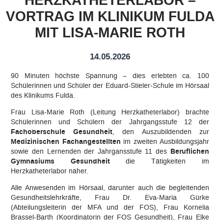
HERZKATHETERLABOR –
VORTRAG IM KLINIKUM FULDA
Qualitätsleitbild
MIT LISA-MARIE ROTH
Qualitätsmanagement
14.05.2026
EFRE Förderung
90 Minuten höchste Spannung – dies erlebten ca. 100
Schülerinnen und Schüler der Eduard-Stieler-Schule im Hörsaal
Digitale Bildung
des Klinikums Fulda.
Arbeitsgemeinschaften (AGs)
Frau Lisa-Marie Roth (Leitung Herzkatheterlabor) brachte
Schülerinnen und Schülern der Jahrgangsstufe 12 der
Fachoberschule Gesundheit
, den Auszubildenden zur
Selbstständige berufliche Schule
Medizinischen Fachangestellten
im zweiten Ausbildungsjahr
sowie den Lernenden der Jahrgansstufe 11 des
Beruflichen
Namensgeber
Gymnasiums
Gesundheit
die Tätigkeiten im
Herzkatheterlabor näher.
Kooperationen
Alle Anwesenden im Hörsaal, darunter auch die begleitenden
Gesundheitslehrkräfte, Frau Dr. Eva-Maria Gürke
(Abteilungsleiterin der MFA und der FOS), Frau Kornelia
Links
Brassel-Barth (Koordinatorin der FOS Gesundheit), Frau Elke