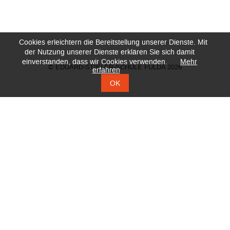
Cookies erleichtern die Bereitstellung unserer Dienste. Mit
der Nutzung unserer Dienste erklären Sie sich damit
einverstanden, dass wir Cookies verwenden.
Mehr
© EDUARD-STIELER-SCHULE FULDA 2026
erfahren
OK
KONTAKT
DATENSCHUTZ
IMPRESSUM
ZERTIFIKATE
DOWNLOADS
VOLLZEIT-SCHULFORMEN
Navigation
Hotelfachschule Fachschule FB Wirtschaft