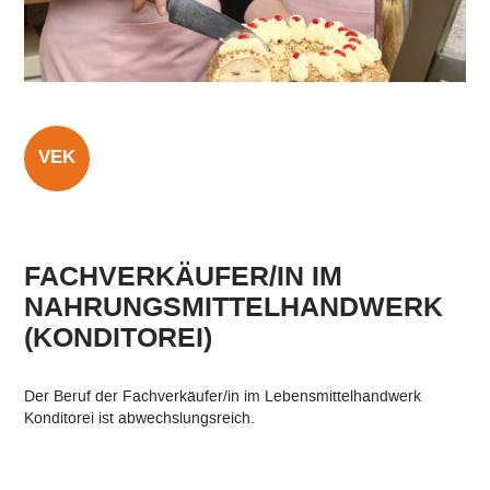
Qualitätsleitbild
Qualitätsmanagement
EFRE Förderung
VEK
Digitale Bildung
Arbeitsgemeinschaften (AGs)
FACHVERKÄUFER/IN IM
NAHRUNGSMITTELHANDWERK
Selbstständige berufliche Schule
(KONDITOREI)
Namensgeber
Der Beruf der Fachverkäufer/in im Lebensmittelhandwerk
Kooperationen
Konditorei ist abwechslungsreich.
Links