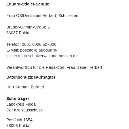
Eduard-Stieler-Schule
Qualitätsleitbild
Frau OStDin Isabel Herbert, Schulleiterin
Qualitätsmanagement
Brüder-Grimm-Straße 5
36037 Fulda
EFRE Förderung
Telefon: 0661 6006 527000
E-Mail:
poststelle[at]eduard-
Digitale Bildung
stieler.fulda.schulverwaltung.hessen.de
Arbeitsgemeinschaften (AGs)
Verantwortlich für die Redaktion: Frau Isabel Herbert
Datenschutzbeauftragter
Selbstständige berufliche Schule
Herr Karsten Barthel
Namensgeber
Schulträger
Landkreis Fulda
Kooperationen
Der Kreisausschuss
Postfach 1654
Links
36006 Fulda