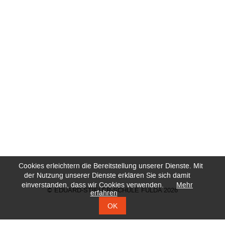
Cookies erleichtern die Bereitstellung unserer Dienste. Mit
der Nutzung unserer Dienste erklären Sie sich damit
einverstanden, dass wir Cookies verwenden.
Mehr
© EDUARD-STIELER-SCHULE FULDA 2026
erfahren
OK