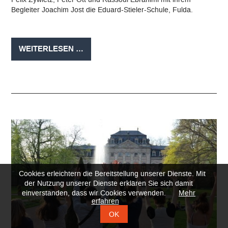
Begleiter Joachim Jost die Eduard-Stieler-Schule, Fulda.
EDUARD-
WEITERLESEN …
STIELER-
SCHULE
BEIM
ERASMUSPLUS-
PROJEKT
„OPEN
MINDS,
OPEN
BORDERS“
IN
TRIENT
Cookies erleichtern die Bereitstellung unserer Dienste. Mit
der Nutzung unserer Dienste erklären Sie sich damit
einverstanden, dass wir Cookies verwenden.
Mehr
erfahren
OK