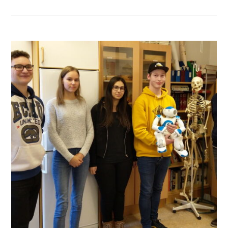
–
AUF
WASSER
GEBAUT