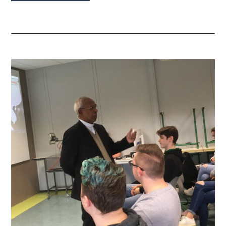
SCHÜLER
MIT
ERASMUS+
IN
SCHWEDEN