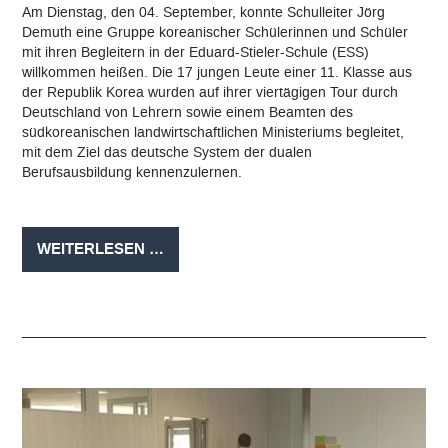
Am Dienstag, den 04. September, konnte Schulleiter Jörg
Demuth eine Gruppe koreanischer Schülerinnen und Schüler
mit ihren Begleitern in der Eduard-Stieler-Schule (ESS)
willkommen heißen. Die 17 jungen Leute einer 11. Klasse aus
der Republik Korea wurden auf ihrer viertägigen Tour durch
Deutschland von Lehrern sowie einem Beamten des
südkoreanischen landwirtschaftlichen Ministeriums begleitet,
mit dem Ziel das deutsche System der dualen
Berufsausbildung kennenzulernen.
BESUCH
WEITERLESEN …
AUS
KOREA
AN
DER
EDUARD-
STIELER-
SCHULE