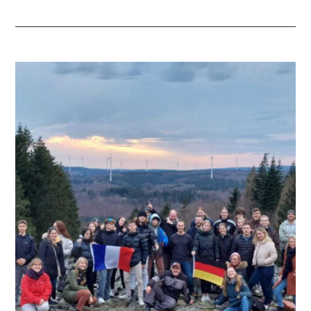
BESUCH
AN
DER
EDUARD-
STIELER-
SCHULE