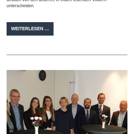
unterscheiden.
INTERNATIONALITÄT
WEITERLESEN …
AN
DER
EDUARD-
STIELER-
SCHULE