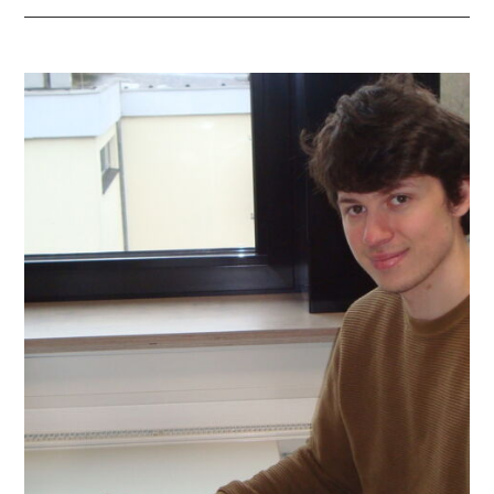
KANN
TOURISMUS
AUCH
NACHHALTIG
SEIN?