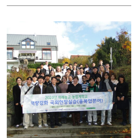
AN
DER
EDUARD-
STIELER-
SCHULE